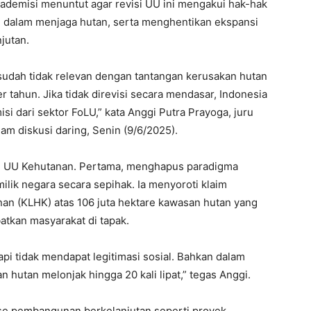
kademisi menuntut agar revisi UU ini mengakui hak-hak
ah dalam menjaga hutan, serta menghentikan ekspansi
jutan.
sudah tidak relevan dengan tantangan kerusakan hutan
r tahun. Jika tidak direvisi secara mendasar, Indonesia
i dari sektor FoLU,” kata Anggi Putra Prayoga, juru
am diskusi daring, Senin (9/6/2025).
isi UU Kehutanan. Pertama, menghapus paradigma
lik negara secara sepihak. Ia menyoroti klaim
an (KLHK) atas 106 juta hektare kawasan hutan yang
atkan masyarakat di tapak.
pi tidak mendapat legitimasi sosial. Bahkan dalam
 hutan melonjak hingga 20 kali lipat,” tegas Anggi.
ase pembangunan berkelanjutan seperti proyek