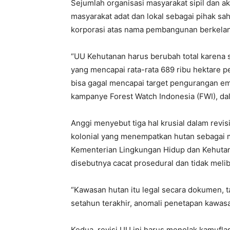
Sejumlah organisasi masyarakat sipil dan a
masyarakat adat dan lokal sebagai pihak s
korporasi atas nama pembangunan berkelan
“UU Kehutanan harus berubah total karena 
yang mencapai rata-rata 689 ribu hektare pe
bisa gagal mencapai target pengurangan emis
kampanye Forest Watch Indonesia (FWI), dal
Anggi menyebut tiga hal krusial dalam rev
kolonial yang menempatkan hutan sebagai mi
Kementerian Lingkungan Hidup dan Kehutan
disebutnya cacat prosedural dan tidak melib
“Kawasan hutan itu legal secara dokumen, ta
setahun terakhir, anomali penetapan kawasan
Kedua, revisi UU ini harus menolak kamufl