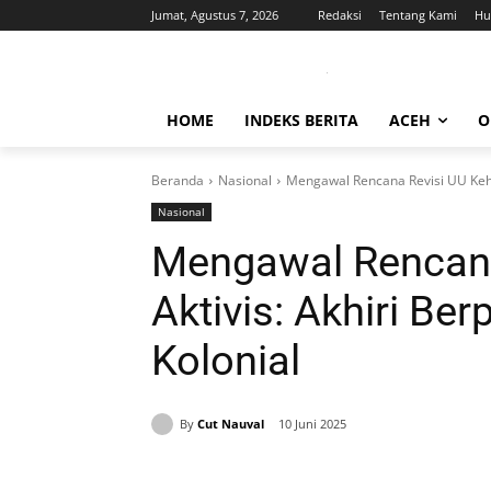
Jumat, Agustus 7, 2026
Redaksi
Tentang Kami
Hu
HOME
INDEKS BERITA
ACEH
O
Beranda
Nasional
Mengawal Rencana Revisi UU Kehuta
Nasional
Mengawal Rencana
Aktivis: Akhiri Berp
Kolonial
By
Cut Nauval
10 Juni 2025
Bagikan