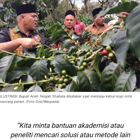
ILUSTRASI. Bupati Aceh Tengah Shabela Abubakar saat meninjau kebun kopi milik
seorang petani. (Foto Dok/Waspada)
“Kita minta bantuan akademisi atau
peneliti mencari solusi atau metode lain