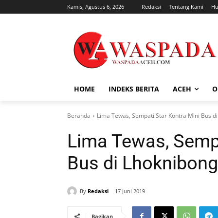
Kamis, Agustus 6, 2026
Redaksi
Tentang Kami
Hu
HOME
INDEKS BERITA
ACEH
O
Beranda
Lima Tewas, Sempati Star Kontra Mini Bus d
Lima Tewas, Sempa
Bus di Lhoknibong
By
Redaksi
17 Juni 2019
Bagikan