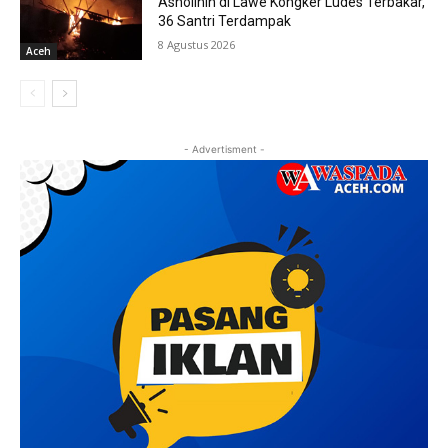
Asholihin di Lawe Kongker Ludes Terbakar,
36 Santri Terdampak
8 Agustus 2026
Aceh
- Advertisment -