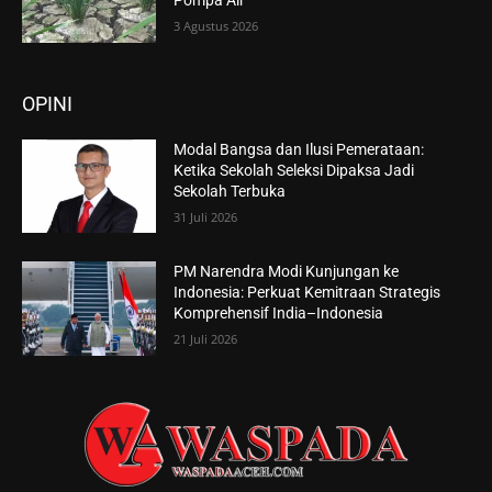
3 Agustus 2026
OPINI
Modal Bangsa dan Ilusi Pemerataan:
Ketika Sekolah Seleksi Dipaksa Jadi
Sekolah Terbuka
31 Juli 2026
PM Narendra Modi Kunjungan ke
Indonesia: Perkuat Kemitraan Strategis
Komprehensif India–Indonesia
21 Juli 2026