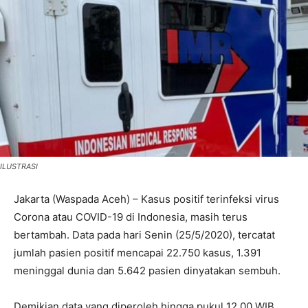
ILUSTRASI
Jakarta (Waspada Aceh) – Kasus positif terinfeksi virus
Corona atau COVID-19 di Indonesia, masih terus
bertambah. Data pada hari Senin (25/5/2020), tercatat
jumlah pasien positif mencapai 22.750 kasus, 1.391
meninggal dunia dan 5.642 pasien dinyatakan sembuh.
Demikian data yang diperoleh hingga pukul 12.00 WIB,