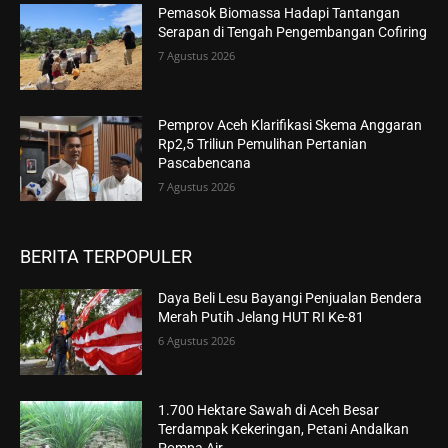
Pemasok Biomassa Hadapi Tantangan
Serapan di Tengah Pengembangan Cofiring
7 Agustus 2026
Pemprov Aceh Klarifikasi Skema Anggaran
Rp2,5 Triliun Pemulihan Pertanian
Pascabencana
7 Agustus 2026
BERITA TERPOPULER
Daya Beli Lesu Bayangi Penjualan Bendera
Merah Putih Jelang HUT RI Ke-81
6 Agustus 2026
1.700 Hektare Sawah di Aceh Besar
Terdampak Kekeringan, Petani Andalkan
Pompa Air