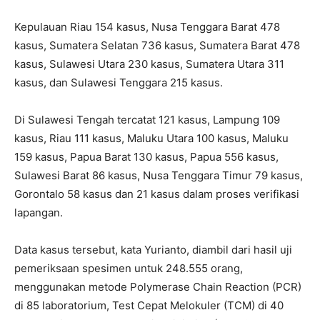
Kepulauan Riau 154 kasus, Nusa Tenggara Barat 478
kasus, Sumatera Selatan 736 kasus, Sumatera Barat 478
kasus, Sulawesi Utara 230 kasus, Sumatera Utara 311
kasus, dan Sulawesi Tenggara 215 kasus.
Di Sulawesi Tengah tercatat 121 kasus, Lampung 109
kasus, Riau 111 kasus, Maluku Utara 100 kasus, Maluku
159 kasus, Papua Barat 130 kasus, Papua 556 kasus,
Sulawesi Barat 86 kasus, Nusa Tenggara Timur 79 kasus,
Gorontalo 58 kasus dan 21 kasus dalam proses verifikasi
lapangan.
Data kasus tersebut, kata Yurianto, diambil dari hasil uji
pemeriksaan spesimen untuk 248.555 orang,
menggunakan metode Polymerase Chain Reaction (PCR)
di 85 laboratorium, Test Cepat Melokuler (TCM) di 40