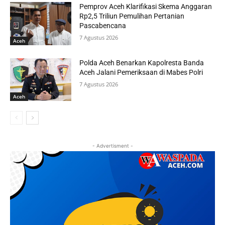
Pemprov Aceh Klarifikasi Skema Anggaran
Rp2,5 Triliun Pemulihan Pertanian
Pascabencana
7 Agustus 2026
Aceh
Polda Aceh Benarkan Kapolresta Banda
Aceh Jalani Pemeriksaan di Mabes Polri
7 Agustus 2026
Aceh
- Advertisment -