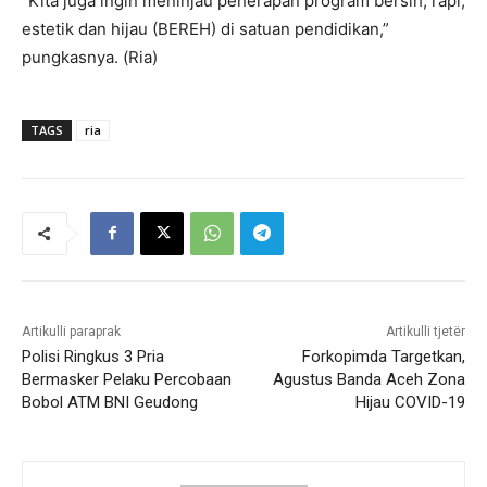
“Kita juga ingin meninjau penerapan program bersih, rapi,
estetik dan hijau (BEREH) di satuan pendidikan,”
pungkasnya. (Ria)
TAGS
ria
Artikulli paraprak
Artikulli tjetër
Polisi Ringkus 3 Pria
Forkopimda Targetkan,
Bermasker Pelaku Percobaan
Agustus Banda Aceh Zona
Bobol ATM BNI Geudong
Hijau COVID-19