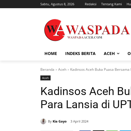
Sabtu, Agustus 8, 2026
Redaksi
Tentang Kami
Hu
HOME
INDEKS BERITA
ACEH
O
Beranda
Aceh
Kadinsos Aceh Buka Puasa Bersama 
Aceh
Kadinsos Aceh B
Para Lansia di UP
By
Kia Gayo
3 April 2024