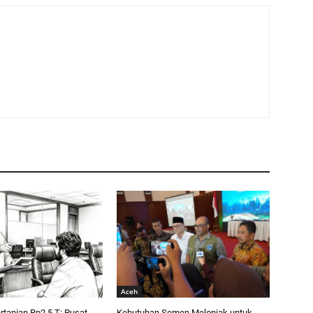
Aceh
tanian Rp2,5 T: Pusat
Kebutuhan Semen Melonjak untuk