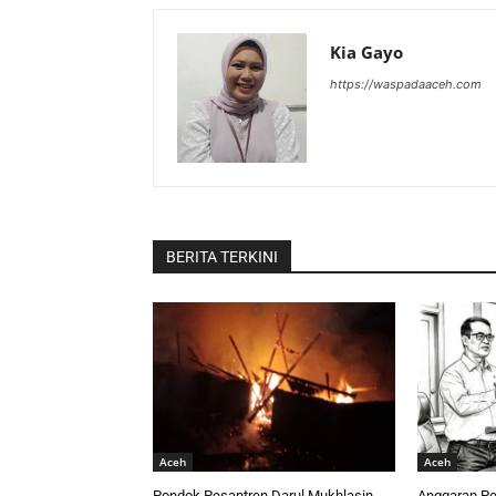
Kia Gayo
https://waspadaaceh.com
BERITA TERKINI
Aceh
Aceh
Pondok Pesantren Darul Mukhlasin
Anggaran Per