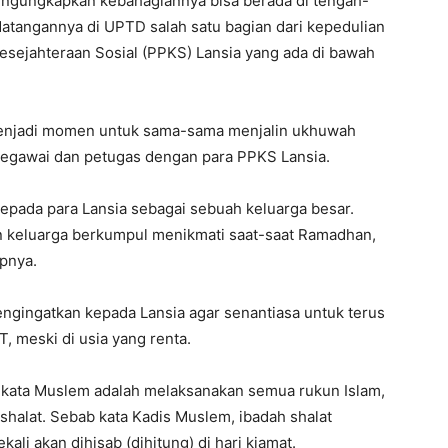
engungkapkan kebahagiannya bisa berada di tengah-
datangannya di UPTD salah satu bagian dari kepedulian
sejahteraan Sosial (PPKS) Lansia yang ada di bawah
 menjadi momen untuk sama-sama menjalin ukhuwah
egawai dan petugas dengan para PPKS Lansia.
kepada para Lansia sebagai sebuah keluarga besar.
n keluarga berkumpul menikmati saat-saat Ramadhan,
apnya.
gingatkan kepada Lansia agar senantiasa untuk terus
 meski di usia yang renta.
a kata Muslem adalah melaksanakan semua rukun Islam,
 shalat. Sebab kata Kadis Muslem, ibadah shalat
li akan dihisab (dihitung) di hari kiamat.