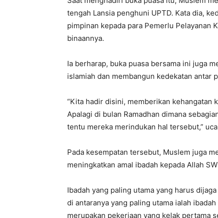
Saat menghadiri buka puasa itu, Muslem m
tengah Lansia penghuni UPTD. Kata dia, ke
pimpinan kepada para Pemerlu Pelayanan Ke
binaannya.
Ia berharap, buka puasa bersama ini juga
islamiah dan membangun kedekatan antar p
“Kita hadir disini, memberikan kehangatan 
Apalagi di bulan Ramadhan dimana sebagia
tentu mereka merindukan hal tersebut,” uc
Pada kesempatan tersebut, Muslem juga men
meningkatkan amal ibadah kepada Allah SWT,
Ibadah yang paling utama yang harus dijag
di antaranya yang paling utama ialah ibadah
merupakan pekerjaan yang kelak pertama seka