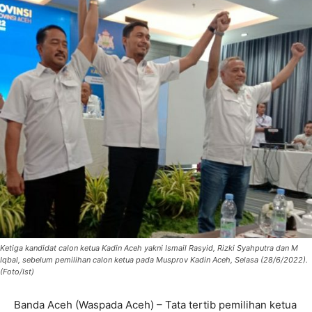
Ketiga kandidat calon ketua Kadin Aceh yakni Ismail Rasyid, Rizki Syahputra dan M
Iqbal, sebelum pemilihan calon ketua pada Musprov Kadin Aceh, Selasa (28/6/2022).
(Foto/Ist)
Banda Aceh (Waspada Aceh) – Tata tertib pemilihan ketua