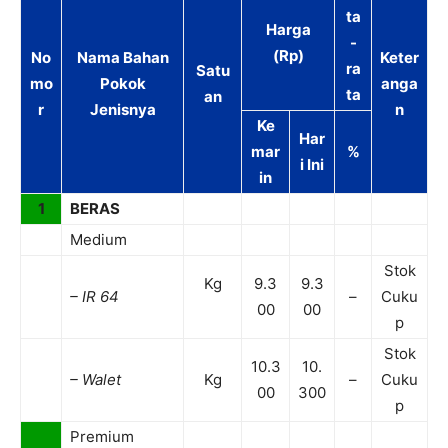
ta
Harga
-
(Rp)
No
Nama Bahan
Keter
ra
Satu
mo
Pokok
anga
ta
an
r
Jenisnya
n
Ke
Har
mar
%
i Ini
in
1
BERAS
Medium
Stok
Kg
9.3
9.3
– IR 64
–
Cuku
00
00
p
Stok
10.3
10.
– Walet
Kg
–
Cuku
00
300
p
Premium