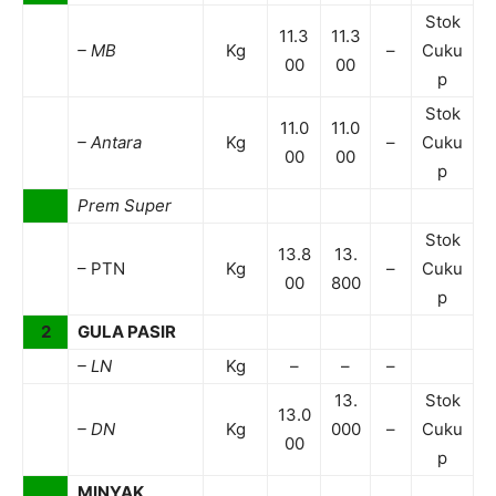
Stok
11.3
11.3
– MB
Kg
–
Cuku
00
00
p
Stok
11.0
11.0
– Antara
Kg
–
Cuku
00
00
p
Prem Super
Stok
13.8
13.
– PTN
Kg
–
Cuku
00
800
p
2
GULA PASIR
– LN
Kg
–
–
–
13.
Stok
13.0
– DN
Kg
000
–
Cuku
00
p
MINYAK