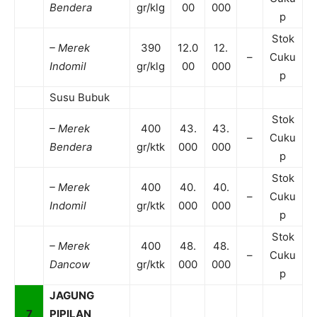
Bendera
gr/klg
00
000
p
Stok
– Merek
390
12.0
12.
–
Cuku
Indomil
gr/klg
00
000
p
Susu Bubuk
Stok
– Merek
400
43.
43.
–
Cuku
Bendera
gr/ktk
000
000
p
Stok
– Merek
400
40.
40.
–
Cuku
Indomil
gr/ktk
000
000
p
Stok
– Merek
400
48.
48.
–
Cuku
Dancow
gr/ktk
000
000
p
JAGUNG
7
PIPILAN