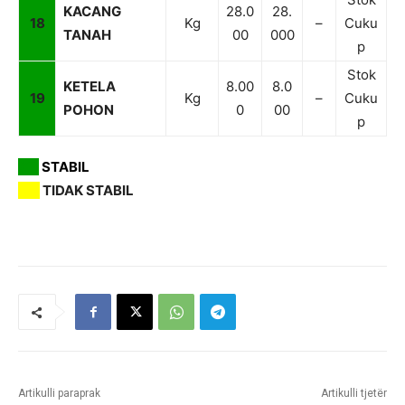
KACANG
28.0
28.
18
Kg
–
Cuku
TANAH
00
000
p
Stok
KETELA
8.00
8.0
19
Kg
–
Cuku
POHON
0
00
p
ST
STABIL
TD
TIDAK STABIL
Artikulli paraprak
Artikulli tjetër