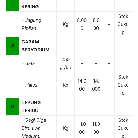
KERING
Stok
– Jagung
8.00
8.0
Kg
–
Cuku
Pipilan
0
00
p
GARAM
8
BERYODIUM
250
– Bata
–
–
–
gr/bh
Stok
14.0
14.
– Halus
Kg
–
Cuku
00
000
p
TEPUNG
9
TERIGU
– Segi Tiga
Stok
11.0
11.0
Biru (Kw.
Kg
–
Cuku
00
00
Medium)
p