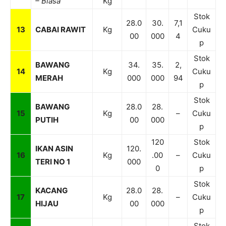
– Biasa
Kg
Stok
28.0
30.
7,1
13
CABAI RAWIT
Kg
Cuku
00
000
4
p
Stok
BAWANG
34.
35.
2,
14
Kg
Cuku
MERAH
000
000
94
p
Stok
BAWANG
28.0
28.
15
Kg
–
Cuku
PUTIH
00
000
p
120
Stok
IKAN ASIN
120.
16
Kg
.00
–
Cuku
TERI NO 1
000
0
p
Stok
KACANG
28.0
28.
17
Kg
–
Cuku
HIJAU
00
000
p
Stok