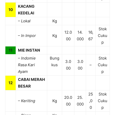
KACANG
10
KEDELAI
– Lokal
Kg
Stok
12.0
14.
16,
– In Impor
Kg
Cuku
00
000
67
p
11
MIE INSTAN
– Indomie
Bung
Stok
3.0
3.0
Rasa Kari
kus
–
Cuku
00
00
Ayam
p
CABAI MERAH
12
BESAR
25
Stok
20.0
25.
– Keriting
Kg
,0
Cuku
00
000
0
p