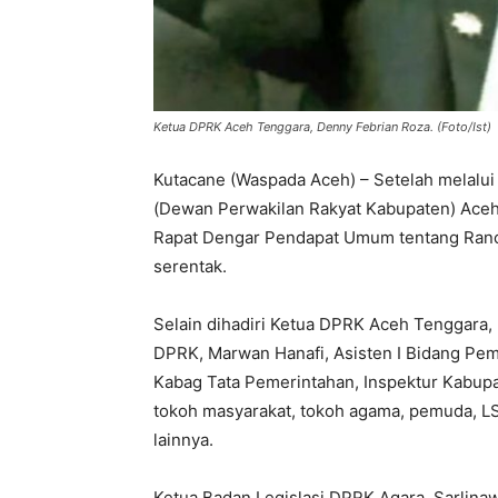
Ketua DPRK Aceh Tenggara, Denny Febrian Roza. (Foto/Ist)
Kutacane (Waspada Aceh) – Setelah melalui
(Dewan Perwakilan Rakyat Kabupaten) Aceh 
Rapat Dengar Pendapat Umum tentang Ranc
serentak.
Selain dihadiri Ketua DPRK Aceh Tenggara,
DPRK, Marwan Hanafi, Asisten I Bidang Pe
Kabag Tata Pemerintahan, Inspektur Kabup
tokoh masyarakat, tokoh agama, pemuda, L
lainnya.
Ketua Badan Legislasi DPRK Agara, Sarlinaw