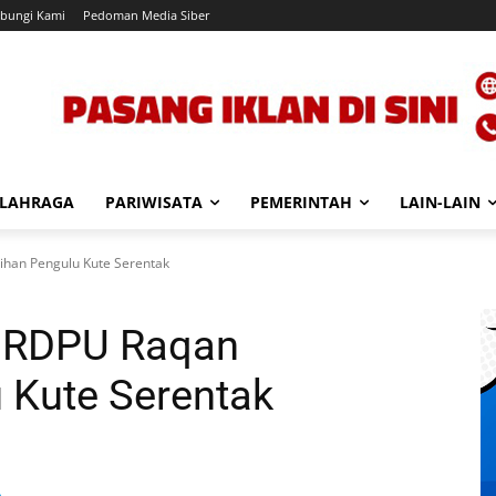
bungi Kami
Pedoman Media Siber
LAHRAGA
PARIWISATA
PEMERINTAH
LAIN-LAIN
ihan Pengulu Kute Serentak
r RDPU Raqan
 Kute Serentak