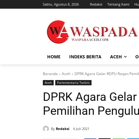
Sabtu, Agustus 8, 2026
Redaksi
Tentang Kami
Hu
HOME
INDEKS BERITA
ACEH
O
Beranda
Aceh
DPRK Agara Gelar RDPU Raqan Pemil
Aceh
Parlementaria Terkini
DPRK Agara Gela
Pemilihan Pengulu
By
Redaksi
6 Juli 2021