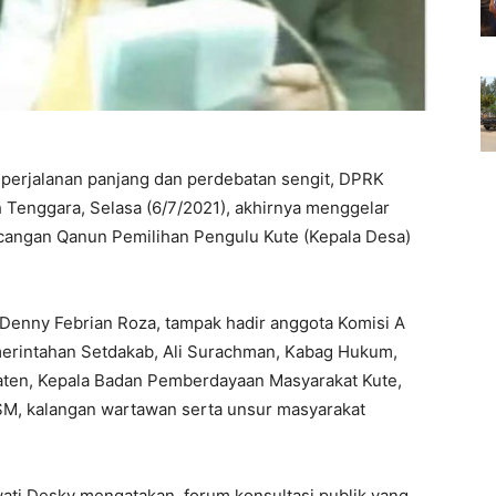
 perjalanan panjang dan perdebatan sengit, DPRK
Tenggara, Selasa (6/7/2021), akhirnya menggelar
angan Qanun Pemilihan Pengulu Kute (Kepala Desa)
 Denny Febrian Roza, tampak hadir anggota Komisi A
merintahan Setdakab, Ali Surachman, Kabag Hukum,
aten, Kepala Badan Pemberdayaan Masyarakat Kute,
SM, kalangan wartawan serta unsur masyarakat
ati Desky mengatakan, forum konsultasi publik yang