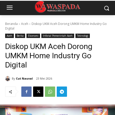
Beranda
Aceh
Diskop UKM Aceh Dorong UMKM Home Industry Go
Digital
Aceh
Berita
Ekonomi
Inforial Pemerintah Aceh
Teknologi
Diskop UKM Aceh Dorong
UMKM Home Industry Go
Digital
By
Cut Nauval
23 Mei 2026