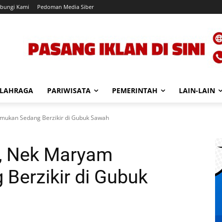
bungi Kami
Pedoman Media Siber
LAHRAGA
PARIWISATA
PEMERINTAH
LAIN-LAIN
mukan Sedang Berzikir di Gubuk Sawah
g, Nek Maryam
Berzikir di Gubuk