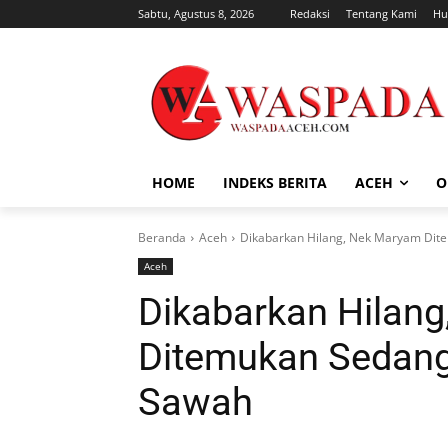
Sabtu, Agustus 8, 2026
Redaksi
Tentang Kami
Hu
HOME
INDEKS BERITA
ACEH
O
Beranda
Aceh
Dikabarkan Hilang, Nek Maryam Dite
Aceh
Dikabarkan Hilan
Ditemukan Sedang 
Sawah