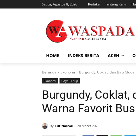
Sabtu, Agustus 8, 2026
Redaksi
Tentang Kami
Hu
HOME
INDEKS BERITA
ACEH
O
Beranda
Ekonomi
Burgundy, Coklat, dan Biru Muda
Ekonomi
Gaya Hidup
Burgundy, Coklat,
Warna Favorit Bu
By
Cut Nauval
20 Maret 2025