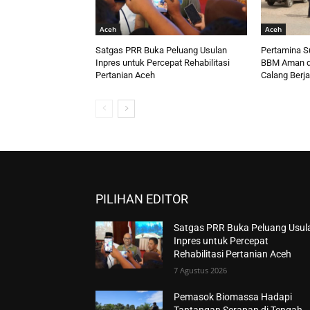
Aceh
Aceh
Satgas PRR Buka Peluang Usulan
Pertamina S
Inpres untuk Percepat Rehabilitasi
BBM Aman d
Pertanian Aceh
Calang Berja
PILIHAN EDITOR
Satgas PRR Buka Peluang Usul
Inpres untuk Percepat
Rehabilitasi Pertanian Aceh
7 Agustus 2026
Pemasok Biomassa Hadapi