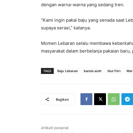
dengan warna-warna yang sedang tren.
“Kami ingin pakai baju yang senada saat Le
supaya serasi,” katanya.
Momen Lebaran selalu membawa keberkahan
masyarakat dalam berbelanja pakaian baru, p
TAGS
Baju Lebaran
banda aceh
Idul Fitri
War
Bagikan
Artikulli paraprak