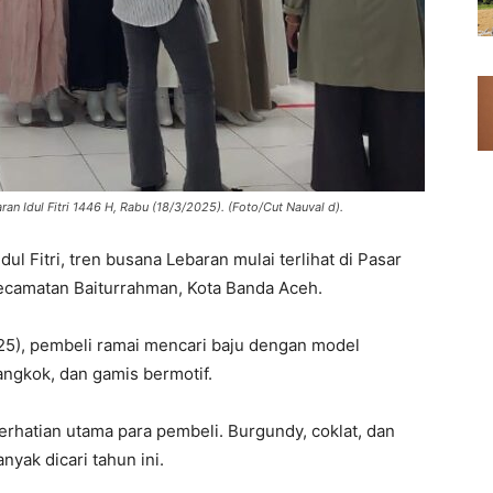
n Idul Fitri 1446 H, Rabu (18/3/2025). (Foto/Cut Nauval d).
ul Fitri, tren busana Lebaran mulai terlihat di Pasar
Kecamatan Baiturrahman, Kota Banda Aceh.
5), pembeli ramai mencari baju dengan model
angkok, dan gamis bermotif.
erhatian utama para pembeli. Burgundy, coklat, dan
nyak dicari tahun ini.