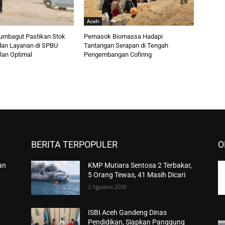
Aceh
umbagut Pastikan Stok
Pemasok Biomassa Hadapi
an Layanan di SPBU
Tantangan Serapan di Tengah
lan Optimal
Pengembangan Cofiring
BERITA TERPOPULER
O
an
KMP Mutiara Sentosa 2 Terbakar,
5 Orang Tewas, 41 Masih Dicari
2 Agustus 2026
ISBI Aceh Gandeng Dinas
Pendidikan, Siapkan Panggung