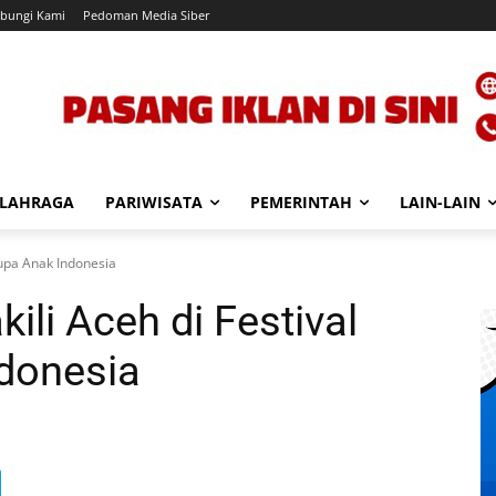
bungi Kami
Pedoman Media Siber
LAHRAGA
PARIWISATA
PEMERINTAH
LAIN-LAIN
Rupa Anak Indonesia
li Aceh di Festival
donesia