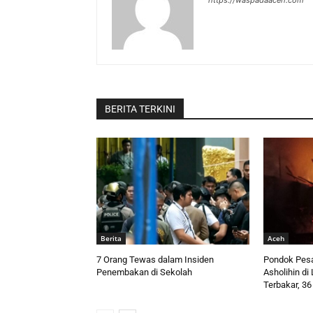
https://waspadaaceh.com
BERITA TERKINI
Berita
Aceh
7 Orang Tewas dalam Insiden
Pondok Pesa
Penembakan di Sekolah
Asholihin d
Terbakar, 36