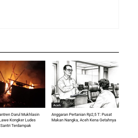
Aceh
ntren Darul Mukhlasin
Anggaran Pertanian Rp2,5 T: Pusat
i Lawe Kongker Ludes
Makan Nangka, Aceh Kena Getahnya
 Santri Terdampak