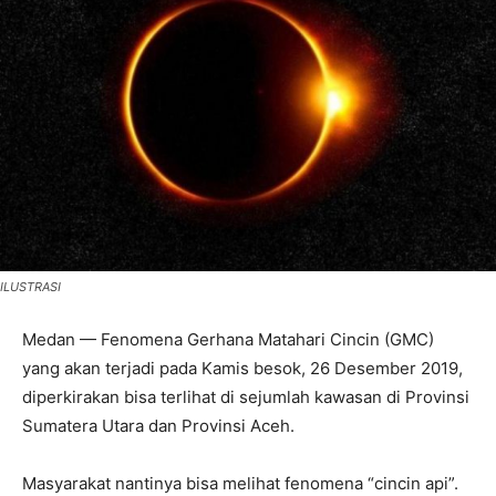
ILUSTRASI
Medan — Fenomena Gerhana Matahari Cincin (GMC)
yang akan terjadi pada Kamis besok, 26 Desember 2019,
diperkirakan bisa terlihat di sejumlah kawasan di Provinsi
Sumatera Utara dan Provinsi Aceh.
Masyarakat nantinya bisa melihat fenomena “cincin api”.