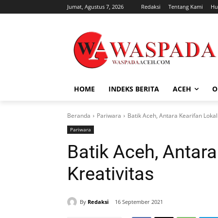
Jumat, Agustus 7, 2026
Redaksi
Tentang Kami
Hu
HOME
INDEKS BERITA
ACEH
O
Beranda
Pariwara
Batik Aceh, Antara Kearifan Lokal
Pariwara
Batik Aceh, Antara
Kreativitas
By
Redaksi
16 September 2021