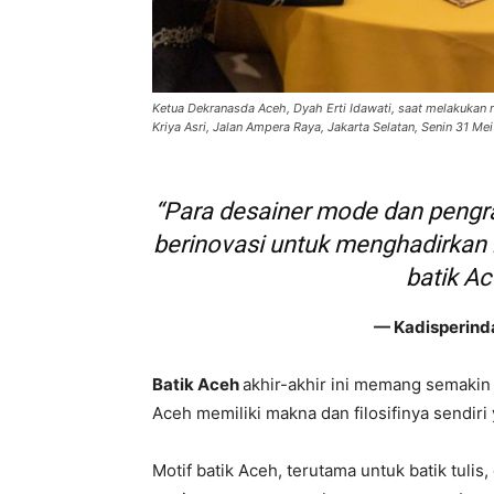
Ketua Dekranasda Aceh, Dyah Erti Idawati, saat melakukan r
Kriya Asri, Jalan Ampera Raya, Jakarta Selatan, Senin 31 Me
“Para desainer mode dan pengra
berinovasi untuk menghadirkan b
batik Ac
— Kadisperind
Batik Aceh
akhir-akhir ini memang semakin d
Aceh memiliki makna dan filosifinya sendiri
Motif batik Aceh, terutama untuk batik tulis