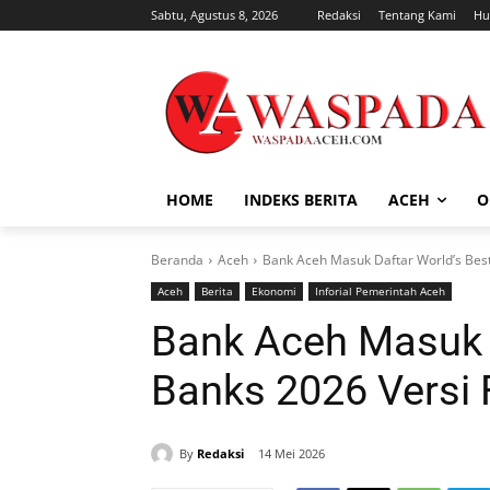
Sabtu, Agustus 8, 2026
Redaksi
Tentang Kami
Hu
HOME
INDEKS BERITA
ACEH
O
Beranda
Aceh
Bank Aceh Masuk Daftar World’s Best
Aceh
Berita
Ekonomi
Inforial Pemerintah Aceh
Bank Aceh Masuk D
Banks 2026 Versi 
By
Redaksi
14 Mei 2026