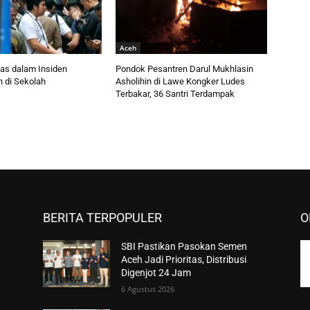
Aceh
as dalam Insiden
Pondok Pesantren Darul Mukhlasin
 di Sekolah
Asholihin di Lawe Kongker Ludes
Terbakar, 36 Santri Terdampak
BERITA TERPOPULER
O
SBI Pastikan Pasokan Semen
Aceh Jadi Prioritas, Distribusi
Digenjot 24 Jam
6 Agustus 2026