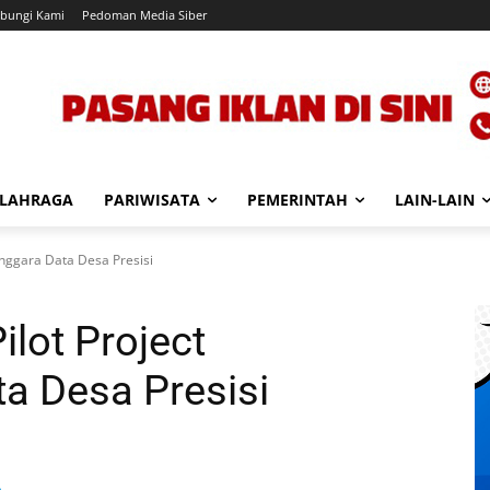
bungi Kami
Pedoman Media Siber
LAHRAGA
PARIWISATA
PEMERINTAH
LAIN-LAIN
enggara Data Desa Presisi
lot Project
a Desa Presisi