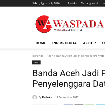
Sabtu, Agustus 8, 2026
Redaksi
Tentang Kami
Hu
HOME
INDEKS BERITA
ACEH
O
Beranda
Aceh
Banda Aceh Jadi Pilot Project Penyel
Aceh
Banda Aceh Jadi Pi
Penyelenggara Dat
By
Redaksi
12 September 2022