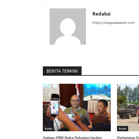
Redaksi
https://waspadaaceh.com
BERITA TERKINI
Aceh
Aceh
Satgas PRR Buka Peluang Usulan
Pertamina S