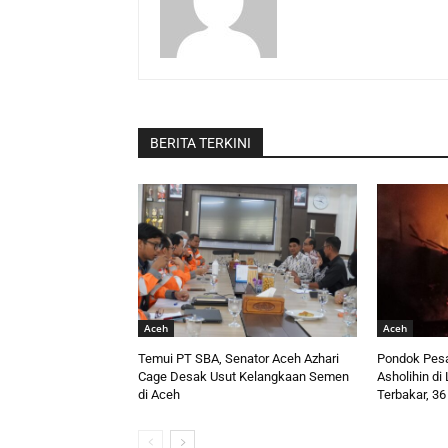
BERITA TERKINI
Aceh
Aceh
Temui PT SBA, Senator Aceh Azhari
Pondok Pesa
Cage Desak Usut Kelangkaan Semen
Asholihin d
di Aceh
Terbakar, 36