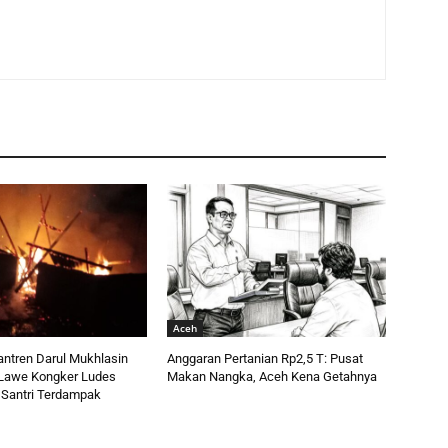
Aceh
ntren Darul Mukhlasin
Anggaran Pertanian Rp2,5 T: Pusat
i Lawe Kongker Ludes
Makan Nangka, Aceh Kena Getahnya
 Santri Terdampak