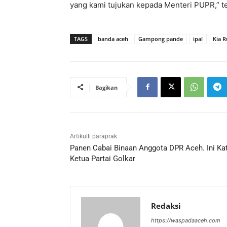
yang kami tujukan kepada Menteri PUPR,” te
TAGS
banda aceh
Gampong pande
ipal
Kia R
Bagikan
Artikulli paraprak
Panen Cabai Binaan Anggota DPR Aceh. Ini Ka
Ketua Partai Golkar
Redaksi
https://waspadaaceh.com