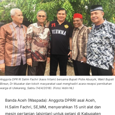
Anggota DPR RI Salim Fachri (kaos hitam) bersama Bupati Pidie Abusyik, Wakil Bupati
Bireun, Dr Muzakar dan tokoh masyarakat saat menghadiri acara resepsi pernikahan
warga di Ulekareng, Sabtu (14/4/2018). (Foto/ Aldin NL)
Banda Aceh (Waspada): Anggota DPRRI asal Aceh,
H.Salim Fachri, SE,MM, menyerahkan 15 unit alat dan
mesin pertanian (alsintan) untuk petani di Kabupaten