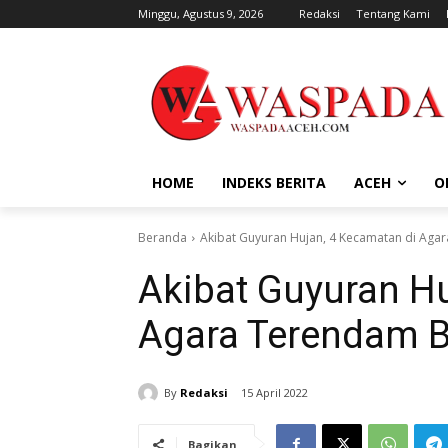
Minggu, Agustus 9, 2026
Redaksi
Tentang Kami
HOME
INDEKS BERITA
ACEH
O
Beranda
Akibat Guyuran Hujan, 4 Kecamatan di Aga
Akibat Guyuran Hu
Agara Terendam B
By
Redaksi
15 April 2022
Bagikan