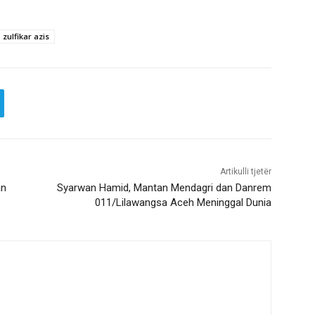
zulfikar azis
Artikulli tjetër
an
Syarwan Hamid, Mantan Mendagri dan Danrem
011/Lilawangsa Aceh Meninggal Dunia