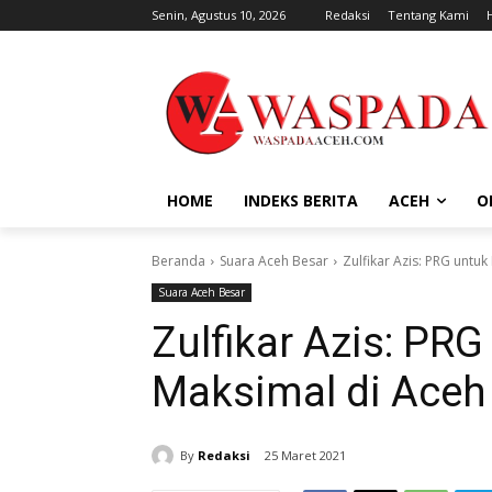
Senin, Agustus 10, 2026
Redaksi
Tentang Kami
HOME
INDEKS BERITA
ACEH
O
Beranda
Suara Aceh Besar
Zulfikar Azis: PRG untu
Suara Aceh Besar
Zulfikar Azis: PR
Maksimal di Aceh
By
Redaksi
25 Maret 2021