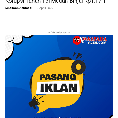
Korupsi Tanah Tol Medan-Binjai Rp1,17 T
Sulaiman Achmad
-
10 April 2026
- Advertisment -