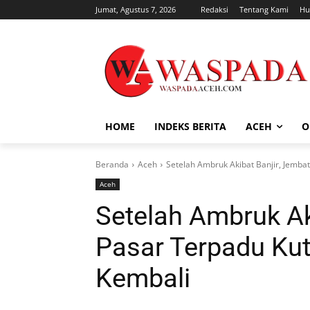
Jumat, Agustus 7, 2026
Redaksi
Tentang Kami
Hu
HOME
INDEKS BERITA
ACEH
O
Beranda
Aceh
Setelah Ambruk Akibat Banjir, Jemba
Aceh
Setelah Ambruk Ak
Pasar Terpadu Ku
Kembali