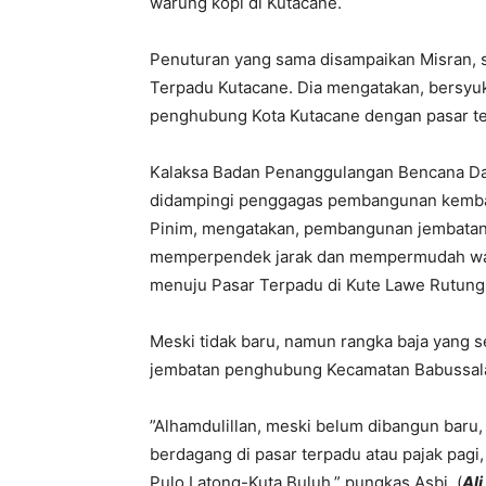
warung kopi di Kutacane.
Penuturan yang sama disampaikan Misran, 
Terpadu Kutacane. Dia mengatakan, bersy
penghubung Kota Kutacane dengan pasar te
Kalaksa Badan Penanggulangan Bencana Da
didampingi penggagas pembangunan kembal
Pinim, mengatakan, pembangunan jembatan r
memperpendek jarak dan mempermudah war
menuju Pasar Terpadu di Kute Lawe Rutung 
Meski tidak baru, namun rangka baja yang 
jembatan penghubung Kecamatan Babussal
”Alhamdulillan, meski belum dibangun baru,
berdagang di pasar terpadu atau pajak pagi,
Pulo Latong-Kuta Buluh,” pungkas Asbi. (
Al