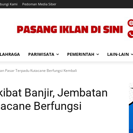
bungi Kami
Pedoman Media Siber
LAHRAGA
PARIWISATA
PEMERINTAH
LAIN-LAIN
tan Pasar Terpadu Kutacane Berfungsi Kembali
ibat Banjir, Jembatan
tacane Berfungsi