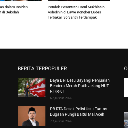
as dalam Insiden
Pondok Pesantren Darul Mukhlasin
 di Sekolah
Asholihin di Lawe Kongker Ludes
Terbakar, 36 Santri Terdampak
BERITA TERPOPULER
O
Daya Beli Lesu Bayangi Penjualan
Bendera Merah Putih Jelang HUT
RI Ke-81
6 Agustus 2026
PB RTA Desak Polisi Usut Tuntas
Dugaan Pungli Baitul Mal Aceh
7 Agustus 2026