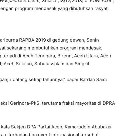
Waspadaaceh.com,
Selasa (18/12/2018) di KONI Aceh,
i dengan program mendesak yang dibutuhkan rakyat.
 paripurna RAPBA 2019 di gedung dewan, Senin
akyat sekarang membutuhkan program mendesak,
terjadi di Aceh Tenggara, Bireun, Aceh Utara, Aceh
, Aceh Selatan, Subulussalam dan Singkil.
banjir datang setiap tahunnya,” papar Bardan Saidi
ksi Gerindra-PkS, terutama fraksi mayoritas di DPRA
” kata Sekjen DPA Partai Aceh, Kamaruddin Abubakar
n. terhadap tiga event internasional tersebut.