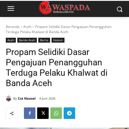
Beranda
Aceh
Propam Selidiki Dasar Pengajuan Penangguhan
Terduga Pelaku Khalwat di Banda Aceh
Aceh
Banda Aceh
Berita
Hukum
Propam Selidiki Dasar
Pengajuan Penangguhan
Terduga Pelaku Khalwat di
Banda Aceh
By
Cut Nauval
4 Juni 2026