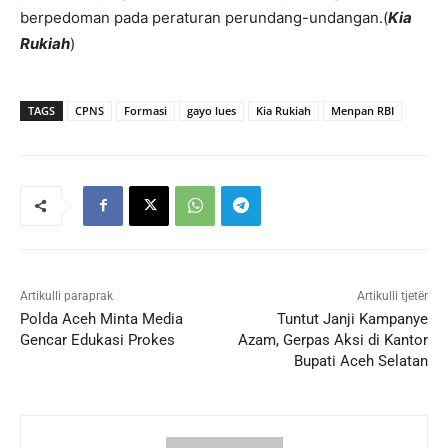
berpedoman pada peraturan perundang-undangan.(
Kia
Rukiah
)
TAGS
CPNS
Formasi
gayo lues
Kia Rukiah
Menpan RBI
Artikulli paraprak
Artikulli tjetër
Polda Aceh Minta Media
Tuntut Janji Kampanye
Gencar Edukasi Prokes
Azam, Gerpas Aksi di Kantor
Bupati Aceh Selatan