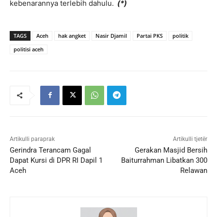
kebenarannya terlebih dahulu.
(*)
TAGS
Aceh
hak angket
Nasir Djamil
Partai PKS
politik
politisi aceh
Artikulli paraprak
Artikulli tjetër
Gerindra Terancam Gagal
Gerakan Masjid Bersih
Dapat Kursi di DPR RI Dapil 1
Baiturrahman Libatkan 300
Aceh
Relawan