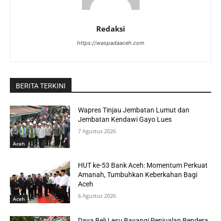
Redaksi
https://waspadaaceh.com
BERITA TERKINI
Wapres Tinjau Jembatan Lumut dan
Jembatan Kendawi Gayo Lues
7 Agustus 2026
Aceh
HUT ke-53 Bank Aceh: Momentum Perkuat
Amanah, Tumbuhkan Keberkahan Bagi
Aceh
6 Agustus 2026
Aceh
Daya Beli Lesu Bayangi Penjualan Bendera