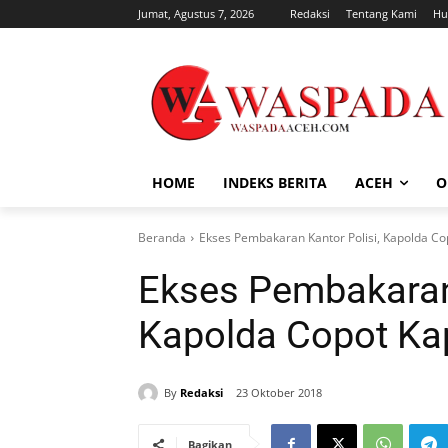
Jumat, Agustus 7, 2026
Redaksi
Tentang Kami
Hu
HOME
INDEKS BERITA
ACEH
O
Beranda
Ekses Pembakaran Kantor Polisi, Kapolda Co
Ekses Pembakaran 
Kapolda Copot Ka
By
Redaksi
23 Oktober 2018
Bagikan