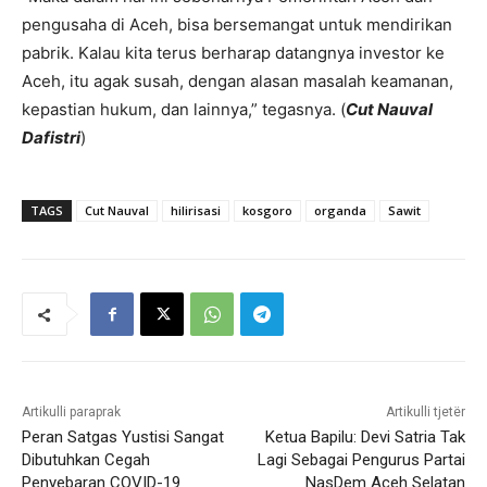
pengusaha di Aceh, bisa bersemangat untuk mendirikan
pabrik. Kalau kita terus berharap datangnya investor ke
Aceh, itu agak susah, dengan alasan masalah keamanan,
kepastian hukum, dan lainnya,” tegasnya. (
Cut Nauval
Dafistri
)
TAGS
Cut Nauval
hilirisasi
kosgoro
organda
Sawit
Artikulli paraprak
Artikulli tjetër
Peran Satgas Yustisi Sangat
Ketua Bapilu: Devi Satria Tak
Dibutuhkan Cegah
Lagi Sebagai Pengurus Partai
Penyebaran COVID-19
NasDem Aceh Selatan