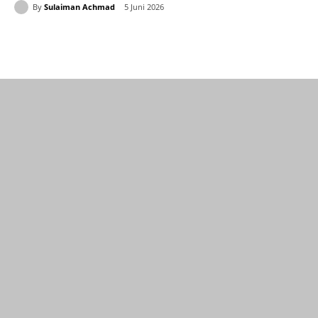
By
Sulaiman Achmad
5 Juni 2026