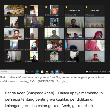
Diskusi dan silaturrahmi antara guru terbaik Singapura bersama guru-guru di Aceh
melalui zoom meeting, Sabtu (16/10/2021). (Foto/ist).
Banda Aceh (Waspada Aceh) – Dalam upaya membangun
persepsi tentang pentingnya kualitas pendidikan di
kalangan guru dan calon guru di Aceh, guru terbaik